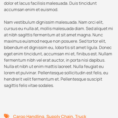
dolor et lacus facilisis malesuada. Duis tincidunt
accumsan enim et euismod.
Nam vestibulum dignissim malesuada. Nam orci elit,
cursus eu nulla at, mollis malesuada diam. Sed aliquet mi
at nibh sagittis fermentum at sit amet magna. Nunc
maximus euismod neque non posuere. Sed tortor elit,
bibendum et dignissim eu, lobortis sit amet ligula. Donec
eget enim tincidunt, accumsan mi et, finibus est. Nullam
fermentum nibh vel erat auctor, in porta nisi dapibus.
Nulla et nibh ut enim mattis laoreet. Nulla feugiat eu
lorem et pulvinar. Pellentesque sollicitudin est felis, eu
hendrerit velit fermentum et. Pellentesque suscipit
sagittis felis vitae sodales.
Cargo Handling
,
Supply Chain
,
Truck