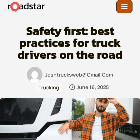
Skip
to
Safety first: best
content
practices for truck
drivers on the road
Joshtrucksweb@gmail.com
June 16, 2025
Trucking